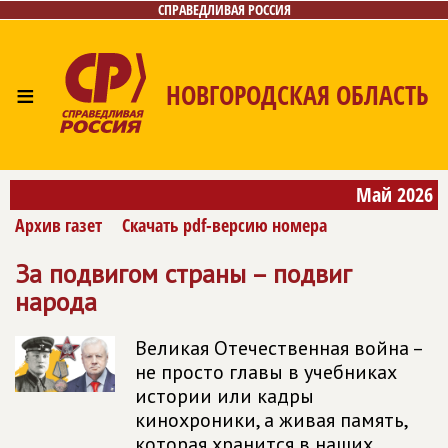
СПРАВЕДЛИВАЯ РОССИЯ
≡
НОВГОРОДСКАЯ ОБЛАСТЬ
Главная
Новости
Лица
Фото/Видео
Газета
Май 2026
Контакты
Архив газет
Скачать pdf-версию номера
За подвигом страны – подвиг
народа
Великая Отечественная война –
не просто главы в учебниках
истории или кадры
кинохроники, а живая память,
которая хранится в наших