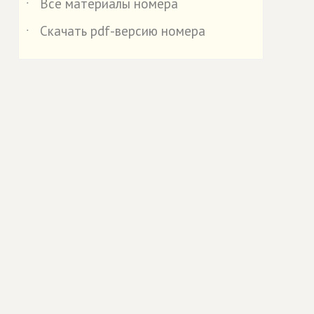
Все материалы номера
˙
Скачать pdf-версию номера
˙