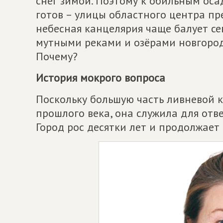
снег зимой. Поэтому к обильным оса
готов – улицы областного центра пр
небесная канцелярия чаще балует сев
мутными реками и озёрами новгородс
Почему?
История мокрого вопроса
Поскольку большую часть ливневой 
прошлого века, она служила для отв
Город рос десятки лет и продолжает 