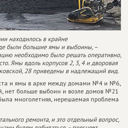
ии находилось в крайне
де были большие ямы и выбоины, –
ацию необходимо было решать оперативно,
то. Ямы вдоль корпусов 2, 3, 4 и дворовая
ковской, 28 приведены в надлежащий вид.
ста и ямы в арке между домами №4 и №6,
й, нет больше выбоин и возле домов №21
о была многолетняя, нерешаемая проблема
ального ремонта, и это отдельный вопрос,
нами будем добиваться, –
поясняет