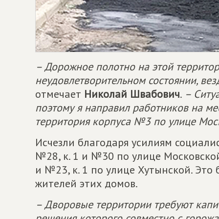
– Дорожное полотно на этой территор
неудовлетворительном состоянии, вез
отмечает
Николай Швабович
.
– Ситу
поэтому я направил работников на мес
территория корпуса №3 по улице Мос
Исчезли благодаря усилиям социали
№28, к. 1 и №30 по улице Московско
и №23, к. 1 по улице Хутынской. Эт
жителей этих домов.
– Дворовые территории требуют капит
решения которого совместно с горожа