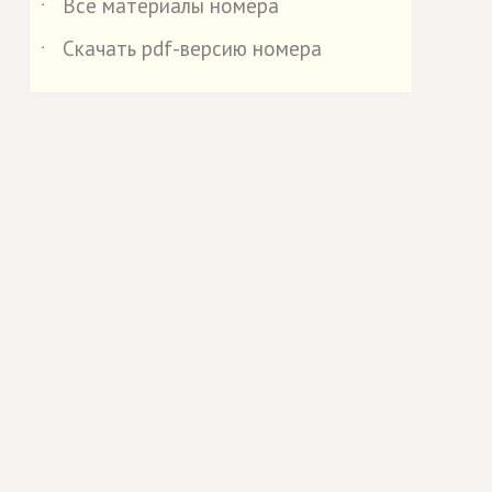
Все материалы номера
˙
Скачать pdf-версию номера
˙