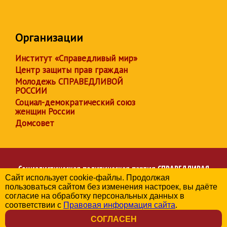
Организации
Институт «Справедливый мир»
Центр защиты прав граждан
Молодежь СПРАВЕДЛИВОЙ
РОССИИ
Социал-демократический союз
женщин России
Домсовет
Социалистическая политическая партия
СПРАВЕДЛИВАЯ
Сайт использует cookie-файлы. Продолжая
РОССИЯ
пользоваться сайтом без изменения настроек, вы даёте
Региональное отделение партии в Новгородской области
согласие на обработку персональных данных в
© 2006-2026
соответствии с
Правовая информация сайта
.
Политика в отношении обработки персональных данных
СОГЛАСЕН